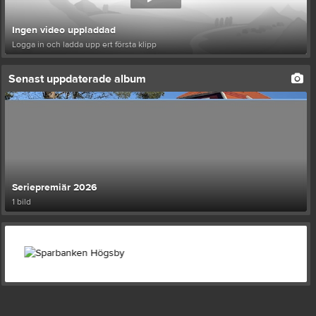
Ingen video uppladdad
Logga in och ladda upp ert första klipp
Senast uppdaterade album
Seriepremiär 2026
1 bild