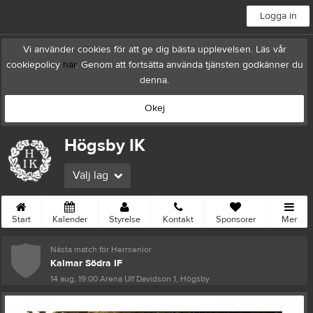
Logga in
Vi använder cookies för att ge dig bästa upplevelsen. Läs vår
cookiepolicy
här
. Genom att fortsätta använda tjänsten godkänner du
denna.
Okej
Högsby IK
Välj lag
Start
Kalender
Styrelse
Kontakt
Sponsorer
Mer
Nästa match för Herrsenior
Kalmar Södra IF
14 aug, 19:00
Arena Ulf Davidson 1, Högsby