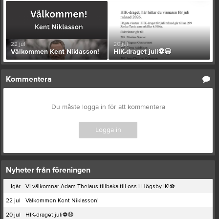
22 jul
20 jul
Välkommen Kent Niklasson!
HIK-draget juli⚽️😃
Kommentera
Du måste logga in för att kommentera
Logga in
Nyheter från föreningen
Igår
Vi välkomnar Adam Thelaus tillbaka till oss i Högsby IK!⚽️
22 jul
Välkommen Kent Niklasson!
20 jul
HIK-draget juli⚽️😃