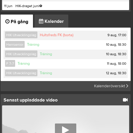
11 jun
HIK-draget juni⚽️
Kalender
På gång
9 aug, 17:00
HIK Utvecklingslag
Hultsfreds FK (borta)
10 aug, 18:30
Herrsenior
Träning
10 aug, 18:30
HIK Utvecklingslag
Träning
11 aug, 18:00
F 7-7
Träning
12 aug, 18:30
HIK Utvecklingslag
Träning
Kalenderöversikt
Senast uppladdade video