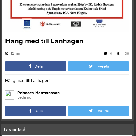
Häng med till Lanhagen
12 maj
0
408
Dela
Tweeta
Häng med till Lanhagen!
Rebecca Hermansson
Ledamot
Dela
Tweeta
Läs också