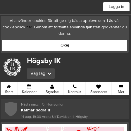
Logga in
Vi använder cookies för att ge dig bästa upplevelsen. Läs vår
cookiepolicy
här
. Genom att fortsätta använda tjänsten godkänner du
denna.
Okej
Högsby IK
Välj lag
Start
Kalender
Styrelse
Kontakt
Sponsorer
Mer
Nästa match för Herrsenior
Kalmar Södra IF
14 aug, 19:00
Arena Ulf Davidson 1, Högsby