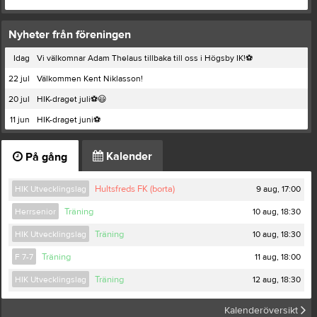
Nyheter från föreningen
Idag
Vi välkomnar Adam Thelaus tillbaka till oss i Högsby IK!⚽️
22 jul
Välkommen Kent Niklasson!
20 jul
HIK-draget juli⚽️😃
11 jun
HIK-draget juni⚽️
Kalender
På gång
9 aug, 17:00
HIK Utvecklingslag
Hultsfreds FK (borta)
10 aug, 18:30
Herrsenior
Träning
10 aug, 18:30
HIK Utvecklingslag
Träning
11 aug, 18:00
F 7-7
Träning
12 aug, 18:30
HIK Utvecklingslag
Träning
Kalenderöversikt