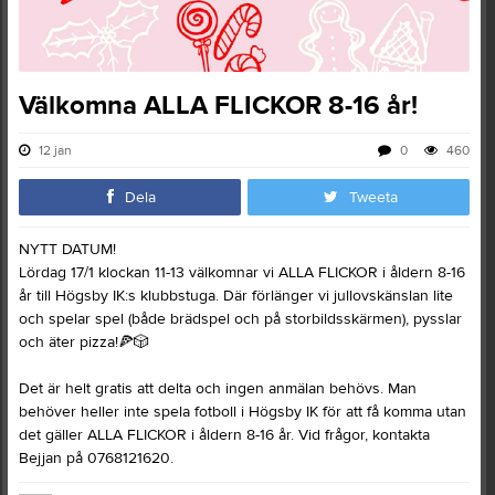
Välkomna ALLA FLICKOR 8-16 år!
12 jan
0
460
Dela
Tweeta
NYTT DATUM!
Lördag 17/1 klockan 11-13 välkomnar vi ALLA FLICKOR i åldern 8-16
år till Högsby IK:s klubbstuga. Där förlänger vi jullovskänslan lite
och spelar spel (både brädspel och på storbildsskärmen), pysslar
och äter pizza!
🍕
🎲
Det är helt gratis att delta och ingen anmälan behövs. Man
behöver heller inte spela fotboll i Högsby IK för att få komma utan
det gäller ALLA FLICKOR i åldern 8-16 år. Vid frågor, kontakta
Bejjan på 0768121620.