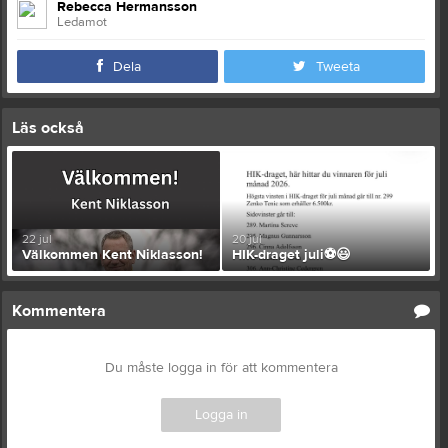
Rebecca Hermansson
Ledamot
Dela
Tweeta
Läs också
22 jul
20 jul
Välkommen Kent Niklasson!
HIK-draget juli⚽️😃
Kommentera
Du måste logga in för att kommentera
Logga in