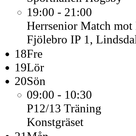
19:00 - 21:00
Herrsenior
Match mot L
Fjölebro IP 1, Lindsda
18
Fre
19
Lör
20
Sön
09:00 - 10:30
P12/13
Träning
Konstgräset